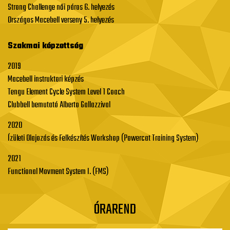
Strong Challenge női páros 6. helyezés
Országos Macebell verseny 5. helyezés
Szakmai képzettség
2019
Macebell instruktori képzés
Tengu Element Cycle System Level 1 Coach
Clubbell bemutató Alberto Gallazzival
2020
Ízületi Olajozás és Felkészítés Workshop (Powercat Training System)
2021
Functional Movment System I. (FMS)
ÓRAREND