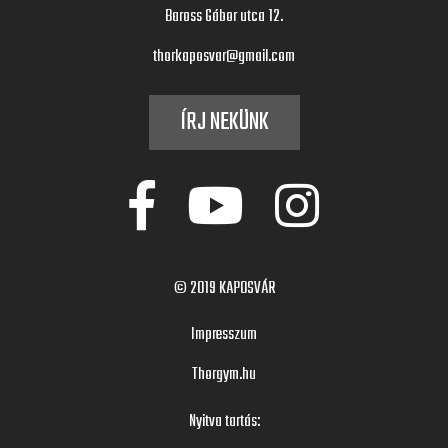
Baross Gábor utca 12.
thorkaposvar@gmail.com
ÍRJ NEKÜNK
© 2019
KAPOSVÁR
Impresszum
Thorgym.hu
Nyitva tartás: