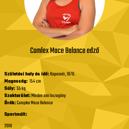
Comlex Mace Balance edző
Születési hely és idő:
Kaposvár, 1978.
Magasság:
154 cm
Súly:
55 kg
Szakterület:
Minden ami buzogány
Órák:
Complex Mace Balance
Sportmúlt:
2018