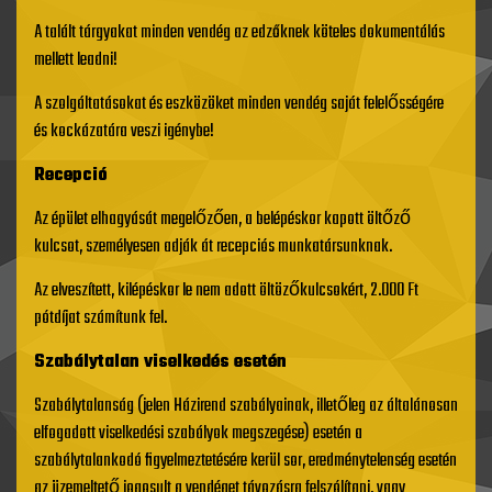
A talált tárgyakat minden vendég az edzőknek köteles dokumentálás
mellett leadni!
A szolgáltatásokat és eszközöket minden vendég saját felelősségére
és kockázatára veszi igénybe!
Recepció
Az épület elhagyását megelőzően, a belépéskor kapott öltőző
kulcsot, személyesen adják át recepciós munkatársunknak.
Az elveszített, kilépéskor le nem adott öltözőkulcsokért, 2.000 Ft
pótdíjat számítunk fel.
Szabálytalan viselkedés esetén
Szabálytalanság (jelen Házirend szabályainak, illetőleg az általánosan
elfogadott viselkedési szabályok megszegése) esetén a
szabálytalankodó figyelmeztetésére kerül sor, eredménytelenség esetén
az üzemeltető jogosult a vendéget távozásra felszólítani, vagy