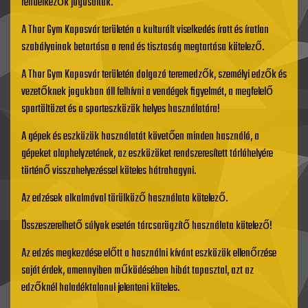
rendelkezők jogosultak.
A Thor Gym Kaposvár területén a kulturált viselkedés írott és íratlan
szabályainak betartása a rend és tisztaság megtartása kötelező.
A Thor Gym Kaposvár területén dolgozó teremedzők, személyi edzők és
vezetőknek jogukban áll felhívni a vendégek figyelmét, a megfelelő
sportöltözet és a sporteszközök helyes használatára!
A gépek és eszközök használatát követően minden használó, a
gépeket alaphelyzetének, az eszközöket rendszeresített tárlóhelyére
történő visszahelyezéssel köteles hátrahagyni.
Az edzések alkalmával törülköző használata kötelező.
Összeszerelhető súlyok esetén tárcsarögzítő használata kötelező!
Az edzés megkezdése előtt a használni kívánt eszközök ellenőrzése
saját érdek, amennyiben működésében hibát tapasztal, azt az
edzőknél haladéktalanul jelenteni köteles.